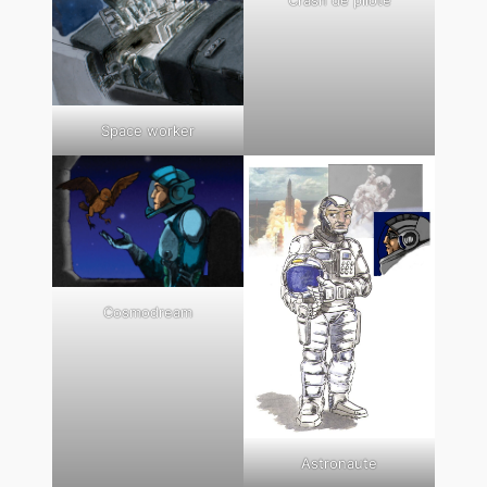
Crash de pilote
Space worker
Cosmodream
Astronaute