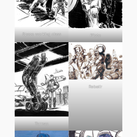
Space working class
Pilote
Rebatir
Tarmac