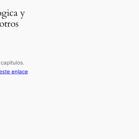
ogica y
otros
 capitulos.
este enlace