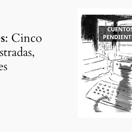
s
: Cinco
stradas,
es