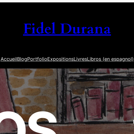
Fidel Durana
Accueil
Blog
Portfolio
Expositions
Livres
Libros (en espagnol)
ROS
…