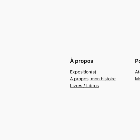
À propos
P
Exposition(s)
At
A propos, mon histoire
Me
Livres / Libros